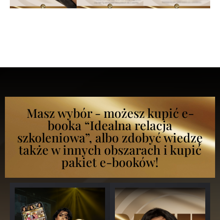
Masz wybór - możesz kupić e-
booka “Idealna relacja
szkoleniowa”, albo zdobyć wiedzę
także w innych obszarach i kupić
pakiet e-booków!