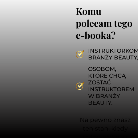
Komu
polecam tego
e-booka?
INSTRUKTORKO
BRANŻY BEAUTY
OSOBOM,
KTÓRE CHCĄ
ZOSTAĆ
INSTRUKTOREM
W BRANŻY
BEAUTY.
Na pewno znasz
ten stan, kiedy
irytowałaś się i