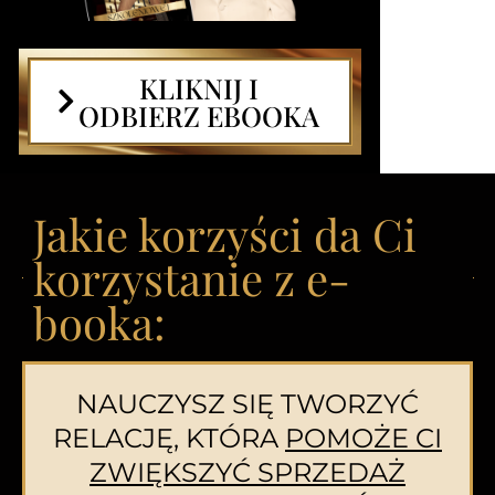
KLIKNIJ I
ODBIERZ EBOOKA
Jakie korzyści da Ci
korzystanie z e-
booka: ​
NAUCZYSZ SIĘ TWORZYĆ
RELACJĘ, KTÓRA
POMOŻE CI
ZWIĘKSZYĆ SPRZEDAŻ