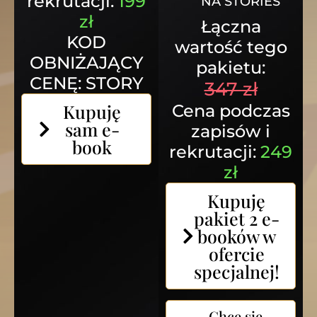
rekrutacji:
199
NA STORIES
zł
Łączna
KOD
wartość tego
OBNIŻAJĄCY
pakietu:
CENĘ: STORY
347 zł
Kupuję
Cena podczas
sam e-
zapisów i
book
rekrutacji:
249
zł
Kupuję
pakiet 2 e-
booków w
ofercie
specjalnej!
Chcę się