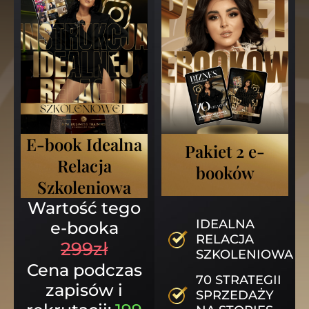
E-book Idealna
Pakiet 2 e-
Relacja
booków
Szkoleniowa
Wartość tego
IDEALNA
e-booka
RELACJA
299zł
SZKOLENIOWA
Cena podczas
70 STRATEGII
zapisów i
SPRZEDAŻY