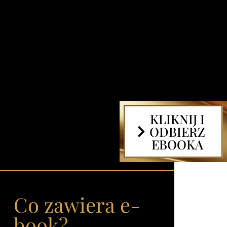
denerwowałaś,
bo Twój
instagram stał w
miejscu. Być
może wciąż tak
jest…
KLIKNIJ I
ODBIERZ
EBOOKA
Co zawiera e-
book?