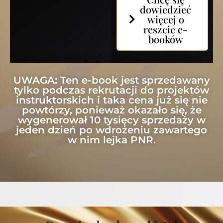
dowiedzieć
więcej o
reszcie e-
booków
UWAGA: Ten e-book jest sprzedawany
tylko podczas rekrutacji do projektów
instruktorskich i taka cena już się nie
powtórzy, ponieważ okazało się, że
wygenerował 10 tysięcy sprzedaży w
jeden dzień po wdrożeniu zawartego
w nim lejka PNR.