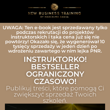
UWAGA: Ten e-book jest sprzedawany tylko
podczas rekrutacji do projektów
instruktorskich i taka cena już się nie
powtórzy! Okazało się, że wygenerował 10
tysięcy sprzedaży w jeden dzień po
wdrożeniu zawartego w nim lejka PNR.
INSTRUKTORKO!
BESTSELLER
OGRANICZONY
CZASOWO!
Publikuj treści, które pomogą Ci
zwiększyć sprzedaż Twoich
szkoleń.