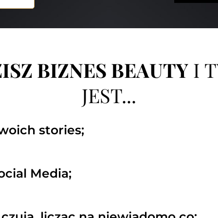
ISZ BIZNES BEAUTY
I 
JEST...
woich stories;
ocial Media;
 czuja, licząc na niewiadomo co;