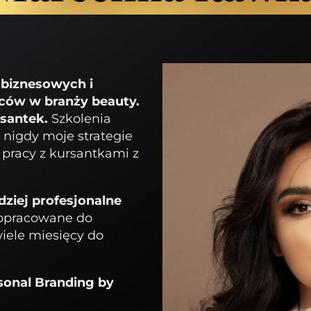
biznesowych i
ców w branży beauty.
rsantek.
Szkolenia
a nigdy moje strategie
j pracy z kursantkami z
dziej profesjonalne
 dopracowane do
wiele miesięcy do
sonal B
randing
by