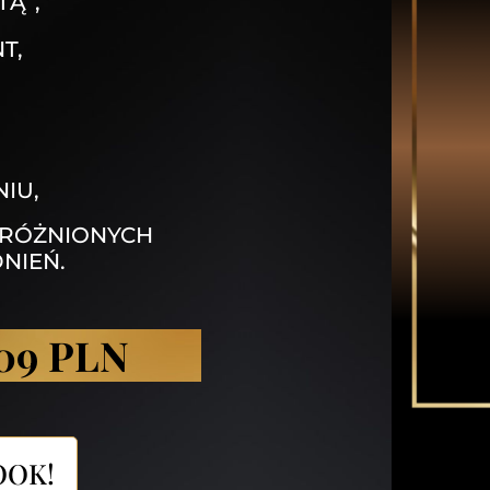
Ą”,
T,
IU,
YRÓŻNIONYCH
NIEŃ.
109 PLN
OOK!