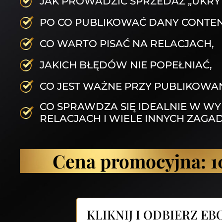
JAK PROWADZIĆ SPRZEDAŻ „UKRYT
PO CO PUBLIKOWAĆ DANY CONTEN
CO WARTO PISAĆ NA RELACJACH,
JAKICH BŁĘDÓW NIE POPEŁNIAĆ,
CO JEST WAŻNE PRZY PUBLIKOWAN
CO SPRAWDZA SIĘ IDEALNIE W W
RELACJACH I WIELE INNYCH ZAGAD
Cena promocyjna: 
KLIKNIJ I ODBIERZ EB