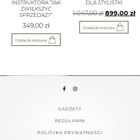
INSTRUKTORA “JAK
DLA STYLISTKI
ZWIĘKSZYĆ
1 047,00
zł
899,00
zł
SPRZEDAŻ?”
349,00
zł
Dodaj do koszyka
Dodaj do koszyka
GADŻETY
REGULAMIN
POLITYKA PRYWATNOŚCI