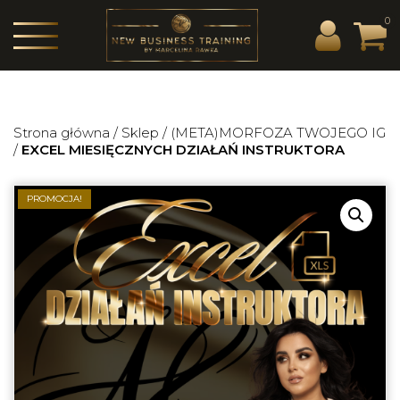
0
Strona główna
/
Sklep
/
(META)MORFOZA TWOJEGO IG
/
EXCEL MIESIĘCZNYCH DZIAŁAŃ INSTRUKTORA
PROMOCJA!