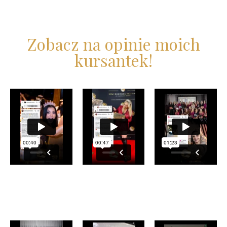
Zobacz na opinie moich
kursantek!