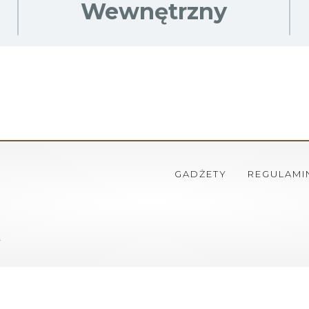
Wewnętrzny
GADŻETY
REGULAMI
ł