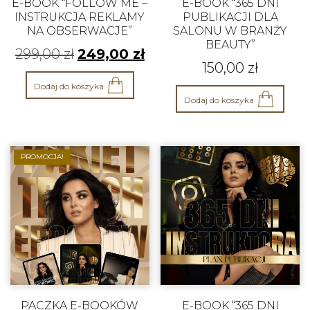
E-BOOK “FOLLOW ME –
E-BOOK “365 DNI
INSTRUKCJA REKLAMY
PUBLIKACJI DLA
NA OBSERWACJE”
SALONU W BRANŻY
BEAUTY”
299,00
zł
249,00
zł
150,00
zł
Dodaj do koszyka
Dodaj do koszyka
PROMOCJA!
PACZKA E-BOOKÓW
E-BOOK “365 DNI