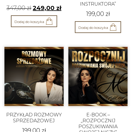
INSTRUKTORA”
347,00
zł
249,00
zł
199,00
zł
Dodaj do koszyka
Dodaj do koszyka
PRZYKŁAD ROZMOWY
E-BOOK –
SPRZEDAŻOWEJ
,,ROZPOCZNIJ
POSZUKIWANIA
199,00
zł