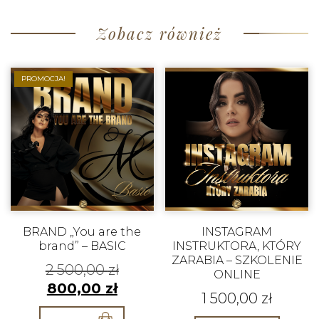
Zobacz również
PROMOCJA!
BRAND „You are the
INSTAGRAM
brand” – BASIC
INSTRUKTORA, KTÓRY
ZARABIA – SZKOLENIE
2 500,00
zł
ONLINE
800,00
zł
1 500,00
zł