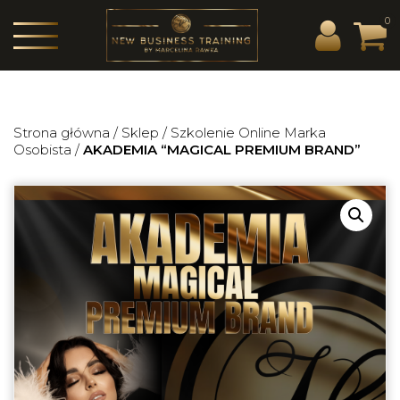
0
Strona główna
/
Sklep
/
Szkolenie Online Marka
Osobista
/
AKADEMIA “MAGICAL PREMIUM BRAND”