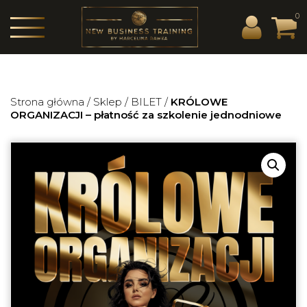
0
Strona główna
/
Sklep
/
BILET
/
KRÓLOWE
ORGANIZACJI – płatność za szkolenie jednodniowe