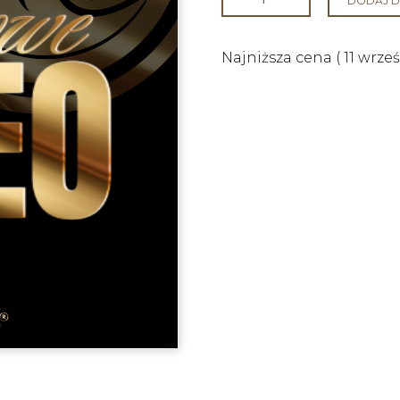
DODAJ D
Najniższa cena (
11 wrze