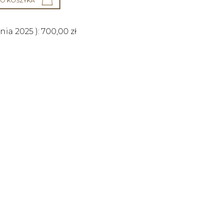
O KOSZYKA
śnia 2025
):
700,00
zł