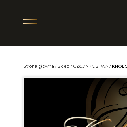
Strona główna
/
Sklep
/
CZŁONKOSTWA
/
KRÓLOW