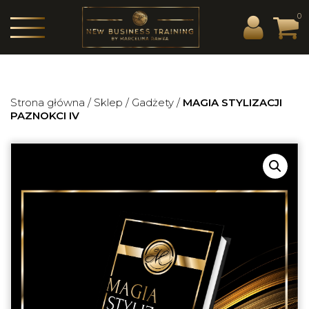
0
Strona główna
/
Sklep
/
Gadżety
/
MAGIA STYLIZACJI
PAZNOKCI IV