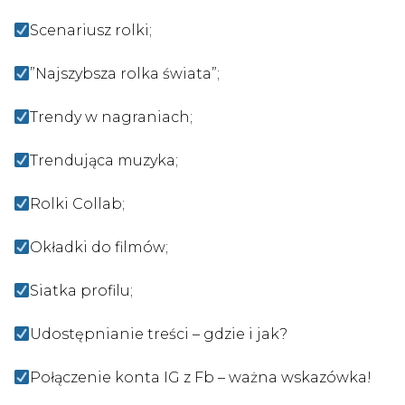
Scenariusz rolki;
”Najszybsza rolka świata”;
Trendy w nagraniach;
Trendująca muzyka;
Rolki Collab;
Okładki do filmów;
Siatka profilu;
Udostępnianie treści – gdzie i jak?
Połączenie konta IG z Fb – ważna wskazówka!