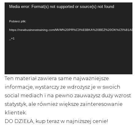
Odtwarzacz
Media error: Format(s) not supported or source(s) not found
video
Pobierz plik:
https://newbusinesstraining.com/MVM%20PR%C3%93BKA%20BEZ%20OK%C5%81ADKI
_=1
Ten materiał zawiera same najważniejsze
informacje, wystarczy że wdrożysz je w swoich
social mediach i na pewno zauważysz duży wzrost
statystyk, ale również większe zainteresowanie
klientek.
DO DZIEŁA, kup teraz w najniższej cenie!