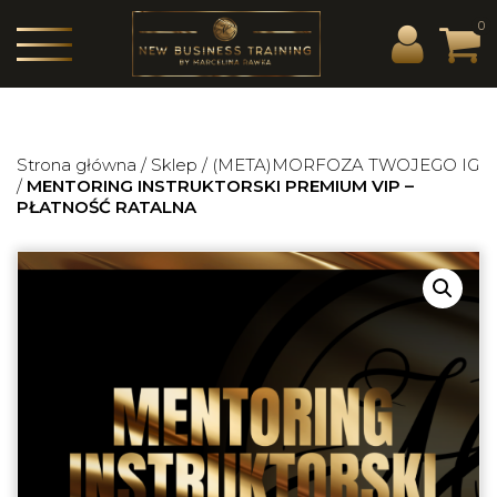
0
Strona główna
/
Sklep
/
(META)MORFOZA TWOJEGO IG
/
MENTORING INSTRUKTORSKI PREMIUM VIP –
PŁATNOŚĆ RATALNA