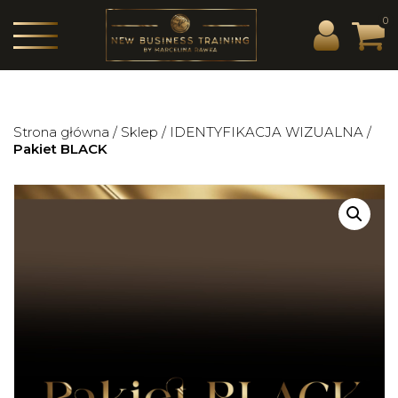
0
Strona główna
/
Sklep
/
IDENTYFIKACJA WIZUALNA
/
Pakiet BLACK