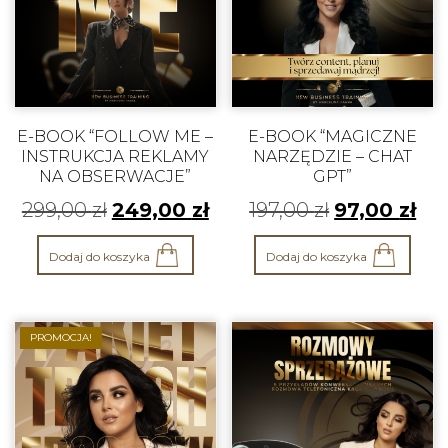
E-BOOK “FOLLOW ME –
E-BOOK “MAGICZNE
INSTRUKCJA REKLAMY
NARZĘDZIE – CHAT
NA OBSERWACJE”
GPT”
299,00
zł
249,00
zł
197,00
zł
97,00
zł
Dodaj do koszyka
Dodaj do koszyka
PROMOCJA!