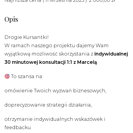
Najniższa cena (
11 września 2025
):
2 000,00
zł
Opis
Drogie Kursantki!
W ramach naszego projektu dajemy Wam
wyjątkową możliwość skorzystania z
indywidualnej
30 minutowej konsultacji 1:1 z Marcelą
.
To szansa na:
omówienie Twoich wyzwań biznesowych,
doprecyzowanie strategii działania,
otrzymanie indywidualnych wskazówek i
feedbacku.