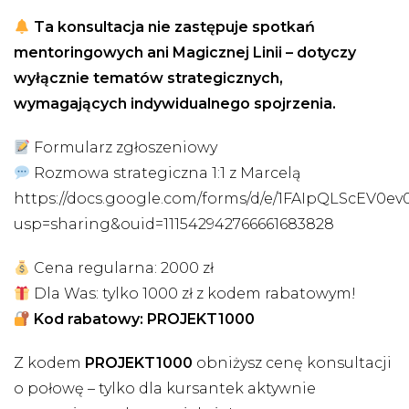
Ta konsultacja nie zastępuje spotkań
mentoringowych ani Magicznej Linii – dotyczy
wyłącznie tematów strategicznych,
wymagających indywidualnego spojrzenia.
Formularz zgłoszeniowy
Rozmowa strategiczna 1:1 z Marcelą
https://docs.google.com/forms/d/e/1FAIpQLScEV
usp=sharing&ouid=111542942766661683828
Cena regularna: 2000 zł
Dla Was: tylko 1000 zł z kodem rabatowym!
Kod rabatowy: PROJEKT1000
Z kodem
PROJEKT1000
obniżysz cenę konsultacji
o połowę – tylko dla kursantek aktywnie