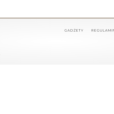
GADŻETY
REGULAMI
ł