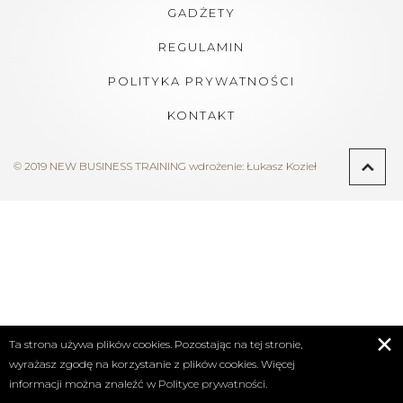
GADŻETY
REGULAMIN
POLITYKA PRYWATNOŚCI
KONTAKT
© 2019 NEW BUSINESS TRAINING
wdrożenie:
Łukasz Kozieł
✕
Ta strona używa plików cookies. Pozostając na tej stronie,
wyrażasz zgodę na korzystanie z plików cookies. Więcej
informacji można znaleźć w
Polityce prywatności.