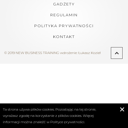
GADŻETY
REGULAMIN
POLITYKA PRYWATNOŚCI
KONTAKT
© 2019 NEW BUSINESS TRAINING
wdrożenie:
Łukasz Kozieł
✕
Ta strona używa plików cookies. Pozostając na tej stronie,
wyrażasz zgodę na korzystanie z plików cookies. Więcej
informacji można znaleźć w
Polityce prywatności.