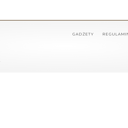
GADŻETY
REGULAMI
ł