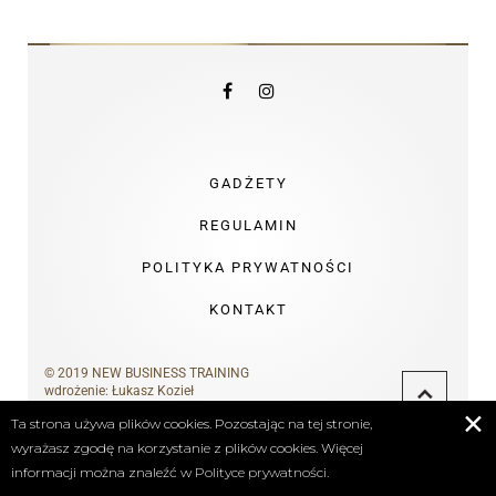
GADŻETY
REGULAMIN
POLITYKA PRYWATNOŚCI
KONTAKT
© 2019 NEW BUSINESS TRAINING
wdrożenie:
Łukasz Kozieł
✕
Ta strona używa plików cookies. Pozostając na tej stronie,
wyrażasz zgodę na korzystanie z plików cookies. Więcej
informacji można znaleźć w
Polityce prywatności.