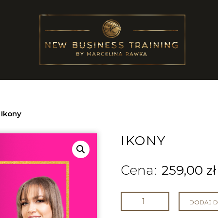
/
Ikony
IKONY
259,00
zł
DODAJ D