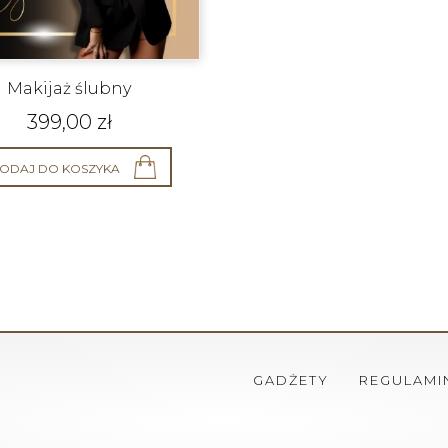
Makijaż ślubny
399,00
zł
ODAJ DO KOSZYKA
GADŻETY
REGULAMI