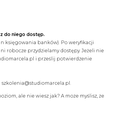
sz do niego dostęp.
n księgowania banków). Po weryfikacji
i robocze przydzielamy dostępy. Jeżeli nie
diomarcela.pl i prześlij potwierdzenie
 szkolenia@studiomarcela.pl.
iom, ale nie wiesz jak? A może myślisz, że