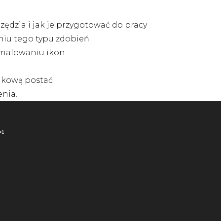
zędzia i jak je przygotować do pracy
aniu tego typu zdobień
y malowaniu ikon
jkową postać
nia.
=1