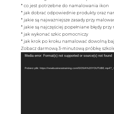
* co jest potrzebne do namalowania ikon
* jak dobrać odpowiednie produkty oraz nar
* jakie są najważniejsze zasady przy malow
* jakie są najczęściej popełniane błędy prz
* jak wykonać szkic pomocniczy
* jak krok po kroku namalować dowolną ba
Zobacz darmową 3-minutową próbkę szkole
Odtwarzacz
Media error: Format(s) not supported or source(s) not found
video
Pobierz plik: https://newbusinesstraining.com/GOSIA%20YOUTUBE.mp4?_