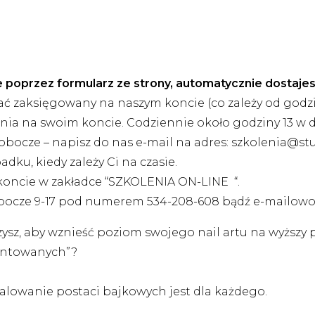
ie poprzez formularz ze strony, automatycznie dostaje
ać zaksięgowany na naszym koncie (co zależy od godzi
ia na swoim koncie. Codziennie około godziny 13 w dn
bocze – napisz do nas e-mail na adres: szkolenia@stu
ku, kiedy zależy Ci na czasie.
 koncie w zakładce “SZKOLENIA ON-LINE “.
obocze 9-17 pod numerem 534-208-608 bądź e-mailowo
, aby wznieść poziom swojego nail artu na wyższy poz
lentowanych”?
malowanie postaci bajkowych jest dla każdego.