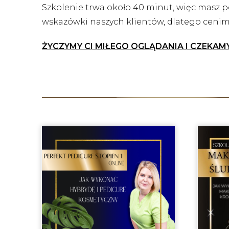
Szkolenie trwa około 40 minut, więc masz p
wskazówki naszych klientów, dlatego cenimy
ŻYCZYMY CI MIŁEGO OGLĄDANIA I CZEKAM