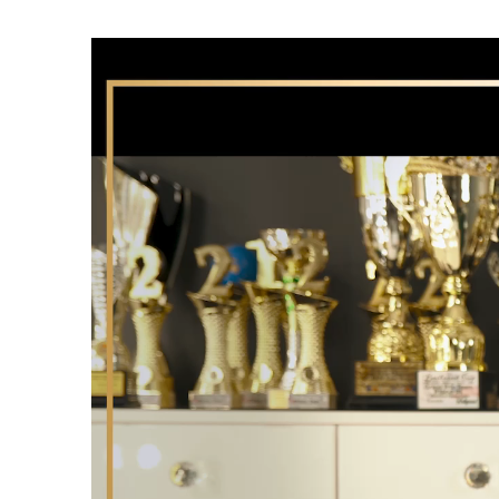
Odtwarzacz
video