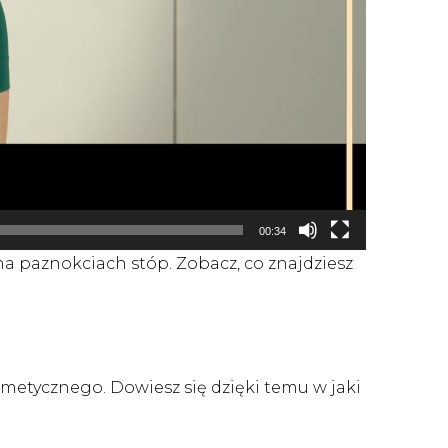
00:34
a paznokciach stóp. Zobacz, co znajdziesz
etycznego. Dowiesz się dzięki temu w jaki