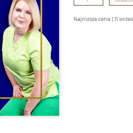
DODAJ D
Najniższa cena (
11 wrze