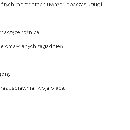
których momentach uważać podczas usługi.
znaczące różnice.
enie omawianych zagadnień.
ędny!
oraz usprawnia Twoja prace.