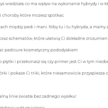
yś wiedziała co ma wpływ na wykonanie hybrydy i w 
 choroby które możesz spotkac.
cach między pedi i mani. Niby tu i tu hybryda, a mamy 
ć oraz schematów, które ułatwią Ci dokładne zrozumi
wać pedicure kosmetyczny pododyskiem.
płytki i przekonasz się czy primer jest Ci w tym niezb
ki i pokaże Ci triki, które niesamowicie przyspiesza 
alną linie światła bez żadnego wysiłku!
ogłębnie wytłumaczone.