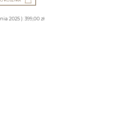
O KOSZYKA
śnia 2025
):
399,00
zł