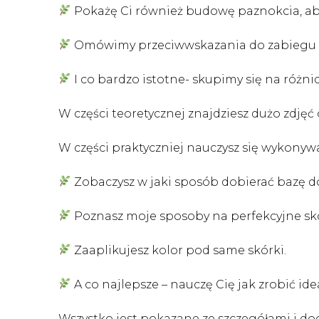
Pokażę Ci również budowę paznokcia, ab
Omówimy przeciwwskazania do zabiegu i
I co bardzo istotne- skupimy się na różni
W części teoretycznej znajdziesz dużo zdję
W części praktyczniej nauczysz się wykony
Zobaczysz w jaki sposób dobierać bazę do 
Poznasz moje sposoby na perfekcyjne skór
Zaaplikujesz kolor pod same skórki.
A co najlepsze – nauczę Cię jak zrobić ide
Wszystko jest pokazane ze szczegółami i d