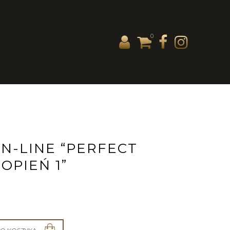
0
N-LINE “PERFECT
OPIEŃ 1”