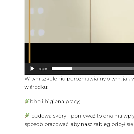
00:00
W tym szkoleniu porozmawiamy o tym, jak w
w środku:
bhp i higiena pracy;
budowa skóry – ponieważ to ona ma wpły
sposób pracować, aby nasz zabieg odbył się 