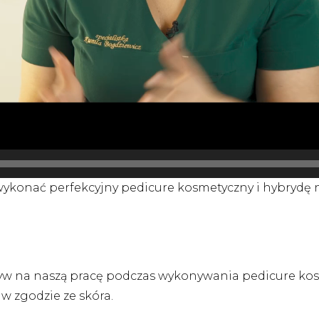
ykonać perfekcyjny pedicure kosmetyczny i hybrydę n
w na naszą pracę podczas wykonywania pedicure kosm
w zgodzie ze skóra.